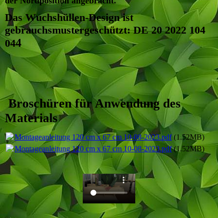
der Nordposition angebracht.
Das Wuchshüllen-Design ist
gebrauchsmustergeschützt: DE 20 2022 104
4
04
Broschüren für Anwendung des
Materials
Montageanleitung 120 cm x 67 cm 10-08-2023.pdf
(1.52MB)
Montageanleitung 120 cm x 67 cm 10-08-2023.pdf
(1.52MB)