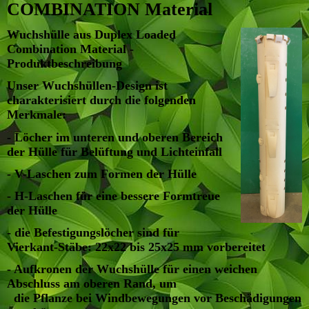
COMBINATION Material
Wuchshülle aus Duplex Loaded
Combination Material -
Produktbeschreibung
Unser Wuchshüllen-Design ist
charakterisiert durch die folgenden
Merkmale:
- Löcher im unteren und oberen Bereich
der Hülle für Belüftung und Lichteinfall
-
V-Laschen zum Formen der Hülle
- H-Laschen für eine bessere Formtreue
der Hülle
- die Befestigungslöcher sind für
Vierkant-Stäbe: 22x22 bis 25x25 mm vorbereitet
- Aufkronen der Wuchshülle für einen weichen
Abschluss am oberen Rand, um
die Pflanze bei Windbewegungen vor Beschädigungen