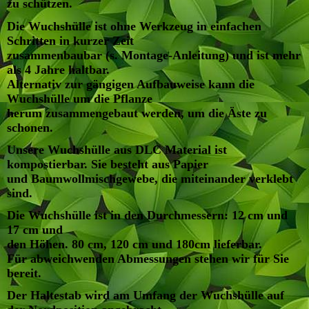
zu schützen.
Die Wuchshülle ist ohne Werkzeug in einfachen
Schritten in kurzer Zeit
zusammenbaubar (s. Montage-Anleitung) und ist mehr
als 4 Jahre haltbar.
Alternativ zur gängigen Aufbauweise kann die
Wuchshülle um die Pflanze
herum zusammengebaut werden, um die Äste zu
schonen.
Unsere Wuchshülle aus DLC Material ist
kompostierbar. Sie besteht aus Papier
und Baumwollmischgewebe, die miteinander verklebt
sind.
Die Wuchshülle ist in den Durchmessern: 12 cm und
17 cm und
den Höhen. 80 cm, 120 cm und 180cm lieferbar.
Für abweichwenden Abmessungen stehen wir für Sie
bereit
.
Der Haltestab wird am Umfang der Wuchshülle auf